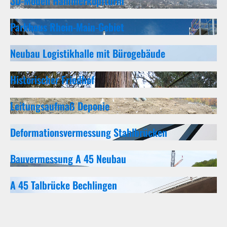
3D-Modell Hammerkopfturm
Parkhaus Rhein-Main-Gebiet
Neubau Logistikhalle mit Bürogebäude
Historischer Friedhof
Leitungsaufmaß Deponie
Deformationsvermessung Stahlbrücken
Bauvermessung A 45 Neubau
A 45 Talbrücke Bechlingen